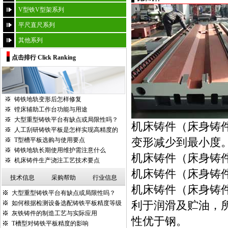
V型铁V型架系列
平尺直尺系列
其他系列
点击排行 Click Ranking
铸铁地轨变形后怎样修复
镗床辅助工作台功能与用途
大型重型铸铁平台有缺点或局限性吗？
机床铸件（床身铸
人工刮研铸铁平板是怎样实现高精度的
变形减少到最小度
T型槽平板选购与使用要点
铸铁地轨长期使用维护需注意什么
机床铸件（床身铸件
机床铸件生产浇注工艺技术要点
机床铸件（床身铸
技术信息
采购帮助
行业信息
机床铸件（床身铸
大型重型铸铁平台有缺点或局限性吗？
利于润滑及贮油，
如何根据检测设备选配铸铁平板精度等级
灰铁铸件的制造工艺与实际应用
性优于钢。
T槽型对铸铁平板精度的影响