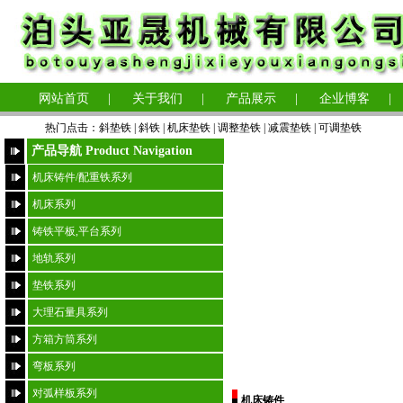
网站首页
|
关于我们
|
产品展示
|
企业博客
|
热门点击：
斜垫铁
|
斜铁 |
机床垫铁
|
调整垫铁
|
减震垫铁
|
可调垫铁
产品导航 Product Navigation
机床铸件/配重铁系列
机床系列
铸铁平板,平台系列
地轨系列
垫铁系列
大理石量具系列
方箱方筒系列
弯板系列
对弧样板系列
机床铸件