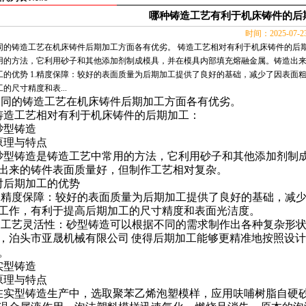
哪种铸造工艺有利于机床铸件的后
时间：2025-07-
同的铸造工艺在机床铸件后期加工方面各有优劣。 铸造工艺相对有利于机床铸件的后期
用的方法，它利用砂子和其他添加剂制成模具，并在模具内部填充熔融金属。铸造出来
工的优势 1.精度保障：较好的表面质量为后期加工提供了良好的基础，减少了因表面
的尺寸精度和表...
不同的铸造工艺在机床铸件后期加工方面各有优劣。
铸造工艺相对有利于
机床铸件
的后期加工：
砂型铸造
原理与特点
砂型铸造是铸造工艺中常用的方法，它利用砂子和其他添加剂制
出来的铸件表面质量好，但制作工艺相对复杂。
对后期加工的优势
.
精度保障：较好的表面质量为后期加工提供了良好的基础，减
工作，有利于提高后期加工的尺寸精度和表面光洁度。
.
工艺灵活性：砂型铸造可以根据不同的需求制作出各种复杂形
，泊头市亚晟机械有限公司
使得后期加工能够更精准地按照设计
。
实型铸造
原理与特点
在实型铸造生产中，选取聚苯乙烯泡塑模样，应用呋哺树脂自硬