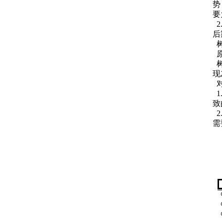
势
要
2
后
现
1
致
2
需