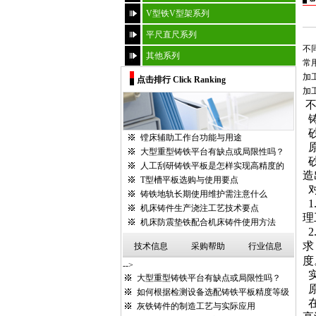
V型铁V型架系列
平尺直尺系列
不
其他系列
常
加
点击排行 Click Ranking
加工
镗床辅助工作台功能与用途
大型重型铸铁平台有缺点或局限性吗？
人工刮研铸铁平板是怎样实现高精度的
造
T型槽平板选购与使用要点
铸铁地轨长期使用维护需注意什么
1
机床铸件生产浇注工艺技术要点
理
机床防震垫铁配合机床铸件使用方法
2
求
技术信息
采购帮助
行业信息
度
-->
大型重型铸铁平台有缺点或局限性吗？
如何根据检测设备选配铸铁平板精度等级
灰铁铸件的制造工艺与实际应用