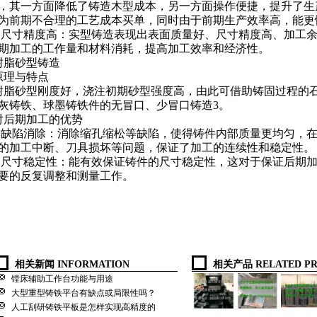
，其一方面降低了铸造木型成本，另一方面操作便捷，提升了生
为前期不合理的工艺成本买单，同时由于前期生产效率高，能更
.
尺寸精度高：实型铸造表现出表面质量好、尺寸精度高、加工
期加工的工作量和材料消耗，提高加工效率和经济性。
树脂砂型铸造
原理与特点
树脂砂型刚度好，浇注初期砂型强度高，由此可借助铸固过程的
灰铸铁、球墨铸铁件的无冒口、少冒口铸造
3
。
对后期加工的优势
.
缺陷消除：消除缩孔缩松等缺陷，使得铸件内部质量更均匀，
的加工中断、刀具损坏等问题，保证了加工的连续性和稳定性。
.
尺寸稳定性：能有效保证铸件的尺寸稳定性，这对于保证后期
要的反复调整和测量工作。
相关新闻 INFORMATION
相关产品 RELATED PR
镗床辅助工作台功能与用途
大型重型铸铁平台有缺点或局限性吗？
人工刮研铸铁平板是怎样实现高精度的