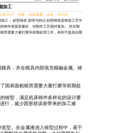
期加工
23 09:52:17 作者：泊头亚晟 点击：1921次
加工： 砂型铸造 原理与特点 砂型铸造是铸造工艺中
的铸件表面质量好，但制作工艺相对复杂。 对后期
粗糙而需要大量打磨等前期处理工作，有利于提高后期
成模具，并在模具内部填充熔融金属。铸
少了因表面粗糙而需要大量打磨等前期处
状的铸型，满足
机床铸件
多样化的设计要
进行，减少因形状误差带来的加工难
砂造型。在金属液浇入铸型过程中，基于