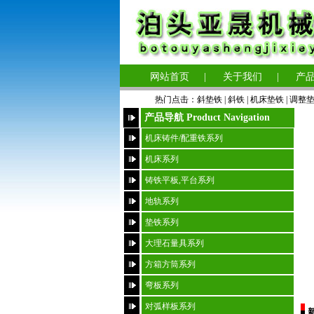
网站首页
|
关于我们
|
产
热门点击：
斜垫铁
|
斜铁 |
机床垫铁
|
调整
产品导航 Product Navigation
机床铸件/配重铁系列
机床系列
铸铁平板,平台系列
地轨系列
垫铁系列
大理石量具系列
方箱方筒系列
弯板系列
对弧样板系列
新