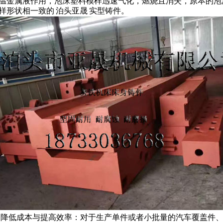
温金属液作用，泡沫塑料模样迅速气化，燃烧且消失，原本的泡
样形状相一致的
泊头亚晟
实型铸件
。
.
降低成本与提高效率：对于生产单件或者小批量的汽车覆盖件