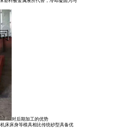
沫塑料被金属液所代替，冷却凝固为与
对后期加工的优势
、
机床床身
等模具相比传统砂型具备优