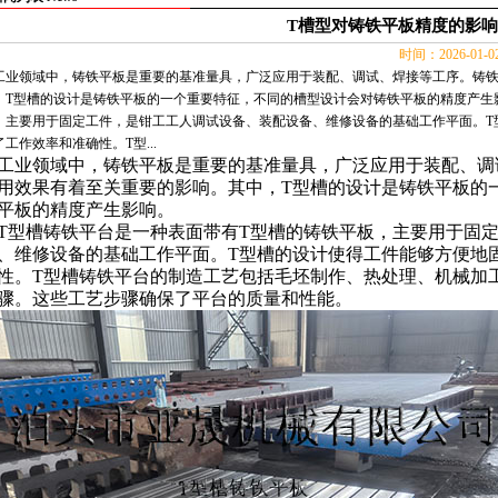
T槽型对铸铁平板精度的影响
时间：2026-01-
工业领域中，铸铁平板是重要的基准量具，广泛应用于装配、调试、焊接等工序。铸
，T型槽的设计是铸铁平板的一个重要特征，不同的槽型设计会对铸铁平板的精度产生影
，主要用于固定工件，是钳工工人调试设备、装配设备、维修设备的基础工作平面。T
了工作效率和准确性。T型...
工业领域中，铸铁平板是重要的基准量具，广泛应用于装配、调
用效果有着至关重要的影响。其中，T型槽的设计是铸铁平板的
平板的精度产生影响。
T
型槽铸铁平台
是一种表面带有T型槽的铸铁平板，主要用于固
、维修设备的基础工作平面。T型槽的设计使得工件能够方便地
性。T型槽铸铁平台的制造工艺包括毛坯制作、热处理、机械加
骤。这些工艺步骤确保了平台的质量和性能。