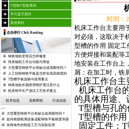
V型铁V型架系列
平尺直尺系列
时间：20
其他系列
机床工作台主要用
点击排行 Click Ranking
对必须，这取决于机
型槽的作用 固定
方便焊接和装配等
铸铁地轨变形后怎样修复
镗床辅助工作台功能与用途
地安装在工作台上
大型重型铸铁平台有缺点或局限性吗？
屑：在加工时，铁屑
人工刮研铸铁平板是怎样实现高精度的
机床工作台
主
T型槽平板选购与使用要点
铸铁地轨长期使用维护需注意什么
机床工作台
机床铸件生产浇注工艺技术要点
的具体用途、
技术信息
采购帮助
行业信息
T
型槽与孔的
-->
大型重型铸铁平台有缺点或局限性吗？
T
型槽的作用
如何根据检测设备选配铸铁平板精度等级
固定工件：
T
灰铁铸件的制造工艺与实际应用