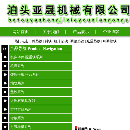
网站首页
|
关于我们
|
产品展示
|
企业博客
|
热门点击：
斜垫铁
|
斜铁 |
机床垫铁
|
调整垫铁
|
减震垫铁
|
可调垫铁
产品导航 Product Navigation
机床铸件/配重铁系列
机床系列
铸铁平板,平台系列
地轨系列
垫铁系列
大理石量具系列
方箱方筒系列
弯板系列
对弧样板系列
新闻列表 News