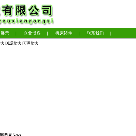
品展示
|
企业博客
|
机床铸件
|
联系我们
|
垫铁
|
减震垫铁
|
可调垫铁
闻列表 News