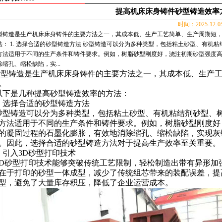
提高机床床身铸件砂型铸造效率
时间：2025-12-
型铸造是生产机床床身铸件的主要方法之一，其成本低、生产工艺简单、生产周期短，
法： 1. 选择合适的砂型铸造方法 砂型铸造可以分为多种类型，包括粘土砂型、有机
方法适用于不同的生产条件和铸件要求。例如，树脂砂型刚度好，浇注初期砂型强度
除缩孔、缩松缺陷，实...
型铸造是生产
机床床身铸件
的主要方法之一，其成本低、生产
。
以下是几种提高砂型铸造效率的方法：
.
选择合适的砂型铸造方法
砂型铸造可以分为多种类型，包括粘土砂型、有机粘结剂砂型、
方法适用于不同的生产条件和铸件要求。例如，树脂砂型刚度好
的凝固过程的石墨化膨胀，有效地消除缩孔、缩松缺陷，实现灰
。因此，选择合适的砂型铸造方法对于提高生产效率至关重要。
.
引入3D砂型打印技术
D
砂型打印技术能够突破传统工艺限制，轻松制造出带有异形加
在于打印的砂型一体成型，减少了传统组芯带来的装配误差，提
型，避免了大量库存积压，降低了企业运营成本。