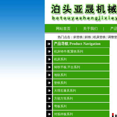
网站首页
|
关于我们
|
产
热门点击：
斜垫铁
|
斜铁 |
机床垫铁
|
调整
产品导航 Product Navigation
机床铸件/配重铁系列
机床系列
铸铁平板,平台系列
地轨系列
垫铁系列
大理石量具系列
方箱方筒系列
弯板系列
对弧样板系列
新