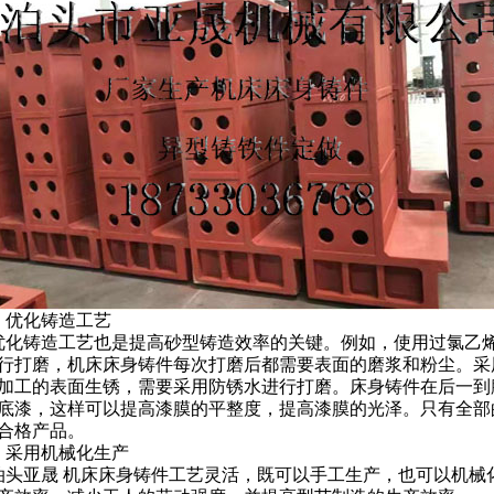
.
优化铸造工艺
优化铸造工艺也是提高砂型铸造效率的关键。例如，使用过氯乙
行打磨，
机床床身铸件
每次打磨后都需要表面的磨浆和粉尘。采
加工的表面生锈，需要采用防锈水进行打磨。床身铸件在后一到
底漆，这样可以提高漆膜的平整度，提高漆膜的光泽。只有全部
合格产品。
.
采用机械化生产
泊头亚晟
机床床身铸件工艺灵活，既可以手工生产，也可以机械