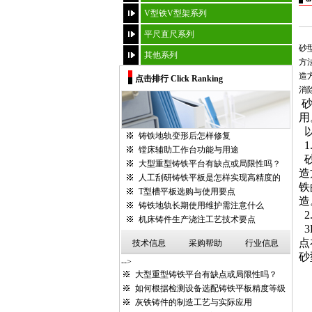
V型铁V型架系列
平尺直尺系列
砂
其他系列
方
造
点击排行 Click Ranking
消
砂
用
铸铁地轨变形后怎样修复
1
镗床辅助工作台功能与用途
大型重型铸铁平台有缺点或局限性吗？
造
人工刮研铸铁平板是怎样实现高精度的
铁
T型槽平板选购与使用要点
造
铸铁地轨长期使用维护需注意什么
2
机床铸件生产浇注工艺技术要点
3
点
技术信息
采购帮助
行业信息
砂
-->
大型重型铸铁平台有缺点或局限性吗？
如何根据检测设备选配铸铁平板精度等级
灰铁铸件的制造工艺与实际应用