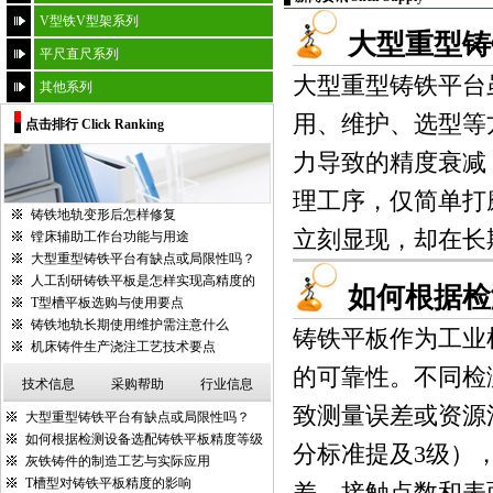
V型铁V型架系列
大型重型铸
平尺直尺系列
大型重型铸铁平台
其他系列
用、维护、选型等
点击排行 Click Ranking
力导致的精度衰减
理工序，仅简单打
铸铁地轨变形后怎样修复
立刻显现，却在长期
镗床辅助工作台功能与用途
大型重型铸铁平台有缺点或局限性吗？
人工刮研铸铁平板是怎样实现高精度的
如何根据检
T型槽平板选购与使用要点
铸铁地轨长期使用维护需注意什么
铸铁平板作为工业
机床铸件生产浇注工艺技术要点
的可靠性。不同检
技术信息
采购帮助
行业信息
致测量误差或资源浪
大型重型铸铁平台有缺点或局限性吗？
如何根据检测设备选配铸铁平板精度等级
分标准提及3级）
灰铁铸件的制造工艺与实际应用
T槽型对铸铁平板精度的影响
差、接触点数和表面