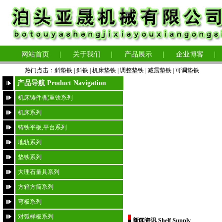
网站首页
|
关于我们
|
产品展示
|
企业博客
|
热门点击：
斜垫铁
|
斜铁 |
机床垫铁
|
调整垫铁
|
减震垫铁
|
可调垫铁
产品导航 Product Navigation
机床铸件/配重铁系列
机床系列
铸铁平板,平台系列
地轨系列
垫铁系列
大理石量具系列
方箱方筒系列
弯板系列
对弧样板系列
新闻资讯 Shelf Supply