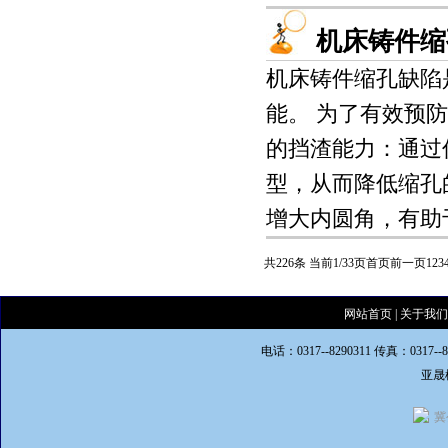
机床铸件缩
机床铸件缩孔缺陷
能。 为了有效预
的挡渣能力：通过
型，从而降低缩孔
增大内圆角，有助于
共226条 当前1/33页
首页
前一页
1
2
3
网站首页
|
关于我们
电话：0317--8290311 传真：0317--
亚晟
冀