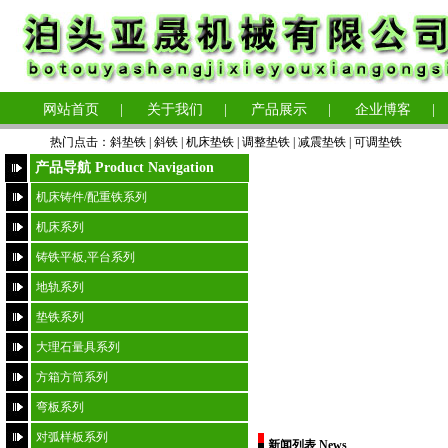
网站首页
|
关于我们
|
产品展示
|
企业博客
|
热门点击：
斜垫铁
|
斜铁 |
机床垫铁
|
调整垫铁
|
减震垫铁
|
可调垫铁
产品导航 Product Navigation
机床铸件/配重铁系列
机床系列
铸铁平板,平台系列
地轨系列
垫铁系列
大理石量具系列
方箱方筒系列
弯板系列
对弧样板系列
新闻列表 News