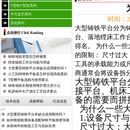
V型铁V型架系列
平尺直尺系列
时间：20
其他系列
大型铸铁平台分为
点击排行 Click Ranking
台、落地镗床工作
得名。 为什么一些
的限制： 尺寸过
铸铁地轨变形后怎样修复
镗床辅助工作台功能与用途
工具的承载能力或
大型重型铸铁平台有缺点或局限性吗？
商通常会将设备拆分
人工刮研铸铁平板是怎样实现高精度的
大型铸铁平台
T型槽平板选购与使用要点
铸铁地轨长期使用维护需注意什么
接平台、机床
机床铸件生产浇注工艺技术要点
备的需要而拼
技术信息
采购帮助
行业信息
为什么一些
-->
大型重型铸铁平台有缺点或局限性吗？
1.
设备尺寸与
如何根据检测设备选配铸铁平板精度等级
尺寸过大：
灰铁铸件的制造工艺与实际应用