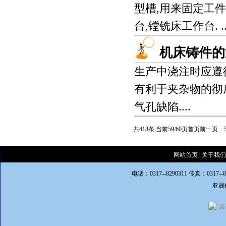
型槽,用来固定工件
台,镗铣床工作台. ..
机床铸件的
生产中浇注时应遵
有利于夹杂物的彻
气孔缺陷....
共418条 当前59/60页
首页
前一页
···
网站首页
|
关于我们
电话：0317--8290311 传真：0317--
亚晟
冀