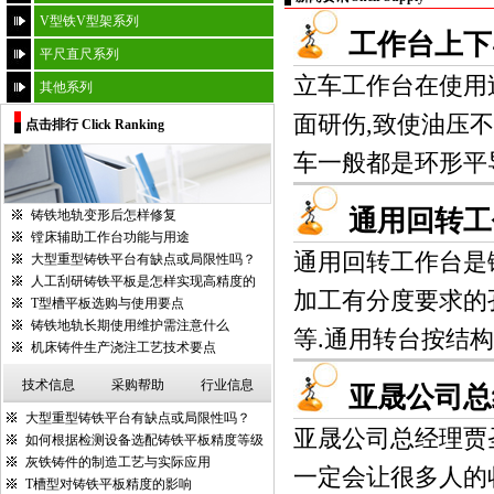
V型铁V型架系列
工作台上下
平尺直尺系列
立车工作台在使用
其他系列
面研伤,致使油压不
点击排行 Click Ranking
车一般都是环形平导
通用回转工
铸铁地轨变形后怎样修复
镗床辅助工作台功能与用途
通用回转工作台是镗
大型重型铸铁平台有缺点或局限性吗？
人工刮研铸铁平板是怎样实现高精度的
加工有分度要求的
T型槽平板选购与使用要点
铸铁地轨长期使用维护需注意什么
等.通用转台按结构
机床铸件生产浇注工艺技术要点
技术信息
采购帮助
行业信息
亚晟公司总
大型重型铸铁平台有缺点或局限性吗？
亚晟公司总经理贾
如何根据检测设备选配铸铁平板精度等级
灰铁铸件的制造工艺与实际应用
一定会让很多人的
T槽型对铸铁平板精度的影响