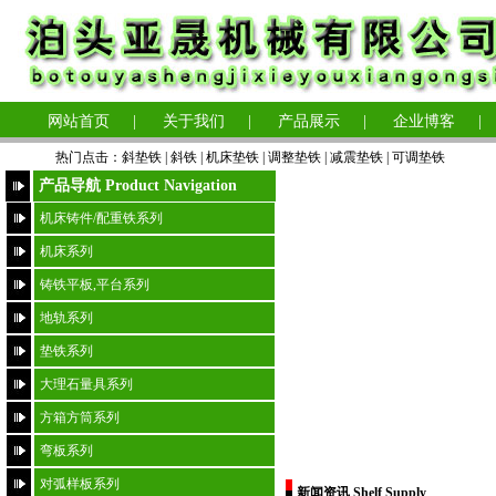
网站首页
|
关于我们
|
产品展示
|
企业博客
|
热门点击：
斜垫铁
|
斜铁 |
机床垫铁
|
调整垫铁
|
减震垫铁
|
可调垫铁
产品导航 Product Navigation
机床铸件/配重铁系列
机床系列
铸铁平板,平台系列
地轨系列
垫铁系列
大理石量具系列
方箱方筒系列
弯板系列
对弧样板系列
新闻资讯 Shelf Supply