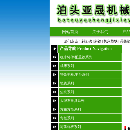
网站首页
|
关于我们
|
产
热门点击：
斜垫铁
|
斜铁 |
机床垫铁
|
调整
产品导航 Product Navigation
机床铸件/配重铁系列
机床系列
铸铁平板,平台系列
地轨系列
垫铁系列
大理石量具系列
方箱方筒系列
弯板系列
对弧样板系列
新