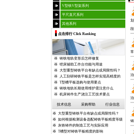
V型铁V型架系列
平尺直尺系列
划
其他系列
段
点击排行 Click Ranking
常
铸铁地轨变形后怎样修复
镗床辅助工作台功能与用途
大型重型铸铁平台有缺点或局限性吗？
泊
人工刮研铸铁平板是怎样实现高精度的
T型槽平板选购与使用要点
铸铁地轨长期使用维护需注意什么
机床铸件生产浇注工艺技术要点
泊
技术信息
采购帮助
行业信息
大型重型铸铁平台有缺点或局限性吗？
如何根据检测设备选配铸铁平板精度等级
铸
灰铁铸件的制造工艺与实际应用
T槽型对铸铁平板精度的影响