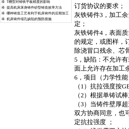
T槽型对铸铁平板精度的影响
订货协议的要求；
提高机床床身铸件砂型铸造效率方法
哪种铸造工艺有利于机床铸件的后期加工
灰铁铸件3，加工余量
机床铸件缩孔缺陷的预防措施
定；
灰铁铸件4，表面质量
的规定，或图样，
除浇冒口残余、芯
5，缺陷：不允许
面上允许存在加工
6，项目（力学性能
（1）抗拉强度按GB/T
（2）根据单铸试
（3）当铸件壁厚超
双方协商同意，也
定抗拉强度 ；