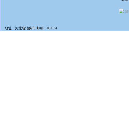
冀
地址：河北省泊头市 邮编：062151