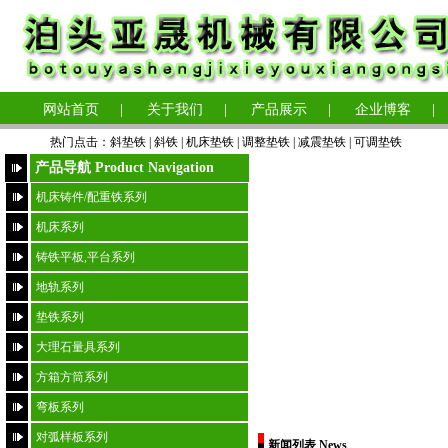
网站首页
|
关于我们
|
产品展示
|
企业博客
|
热门点击：
斜垫铁
|
斜铁 |
机床垫铁
|
调整垫铁
|
减震垫铁
|
可调垫铁
产品导航 Product Navigation
机床铸件/配重铁系列
机床系列
铸铁平板,平台系列
地轨系列
垫铁系列
大理石量具系列
方箱方筒系列
弯板系列
对弧样板系列
新闻列表 News