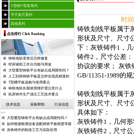
V型铁V型架系列
平尺直尺系列
时间：
其他系列
铸铁划线平板属于
点击排行 Click Ranking
形状及尺寸、尺寸
下：灰铁铸件1，
铸件2，尺寸公差：自
铸铁地轨变形后怎样修复
镗床辅助工作台功能与用途
协议的要求； 灰
大型重型铸铁平台有缺点或局限性吗？
GB/11351-198
人工刮研铸铁平板是怎样实现高精度的
T型槽平板选购与使用要点
铸铁地轨长期使用维护需注意什么
铸铁划线平板属于
机床铸件生产浇注工艺技术要点
形状及尺寸、尺寸
技术信息
采购帮助
行业信息
具体如下：
-->
大型重型铸铁平台有缺点或局限性吗？
灰铁铸件1，几何
如何根据检测设备选配铸铁平板精度等级
灰铁铸件2，尺寸公差
灰铁铸件的制造工艺与实际应用