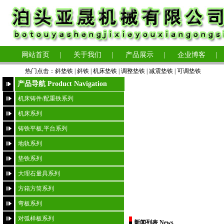
网站首页
|
关于我们
|
产品展示
|
企业博客
|
热门点击：
斜垫铁
|
斜铁 |
机床垫铁
|
调整垫铁
|
减震垫铁
|
可调垫铁
产品导航 Product Navigation
机床铸件/配重铁系列
机床系列
铸铁平板,平台系列
地轨系列
垫铁系列
大理石量具系列
方箱方筒系列
弯板系列
对弧样板系列
新闻列表 News