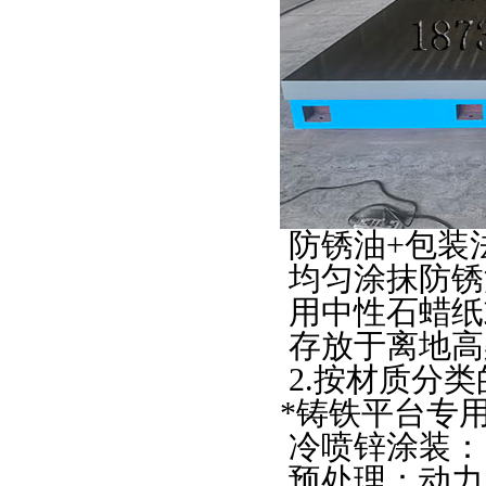
防锈油
+
包装
均匀涂抹防锈
用中性石蜡纸
存放于离地高
2.
按材质分类
*
铸铁平台
专
冷喷锌涂装：
预处理：动力