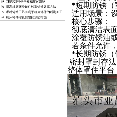
T槽型对铸铁平板精度的影响
*
短期防锈（
提高机床床身铸件砂型铸造效率方法
适用场景：
哪种铸造工艺有利于机床铸件的后期加工
机床铸件缩孔缺陷的预防措施
核心步骤：
彻底清洁表
涂覆防锈油
若条件允许
*
长期防锈（
密封罩封存法
整体罩住平台