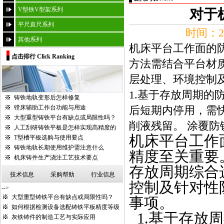
V型铁V型架系列
对于
平尺直尺系列
时间：20
其他系列
机床平台工作面的
点击排行 Click Ranking
方法需结合平台材
层处理、环境控制
1.基于存放周期的
铸铁地轨变形后怎样修复
镗床辅助工作台功能与用途
后短期内停用，需快
大型重型铸铁平台有缺点或局限性吗？
削液残留。 涂覆防
人工刮研铸铁平板是怎样实现高精度的
机床平台
工作
T型槽平板选购与使用要点
铸铁地轨长期使用维护需注意什么
精度至关重要
机床铸件生产浇注工艺技术要点
存放周期综合
技术信息
采购帮助
行业信息
控制及针对性
-->
大型重型铸铁平台有缺点或局限性吗？
事项。
如何根据检测设备选配铸铁平板精度等级
1.
基于存放周
灰铁铸件的制造工艺与实际应用