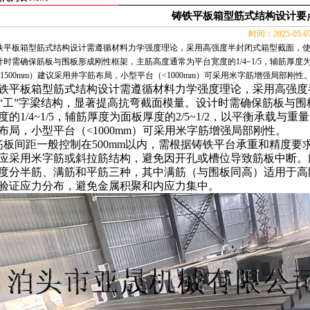
铸铁平板箱型筋式结构设计要
时间：2025-05-
铁平板箱型筋式结构设计需遵循材料力学强度理论，采用高强度半封闭式箱型截面，使
计时需确保筋板与围板形成刚性框架，主筋高度通常为平台宽度的1/4~1/5，辅筋厚度为
>1500mm）建议采用井字筋布局，小型平台（<1000mm）可采用米字筋增强局部刚性。 
铁平板
箱型筋式结构设计需遵循材料力学强度理论，采用高强度
“工”字梁结构，显著提高抗弯截面模量。设计时需确保筋板与
度的
1/4~1/5
，辅筋厚度为面板厚度的
2/5~1/2
，以平衡承载与重量
布局，小型平台（
<1000mm
）可采用米字筋增强局部刚性。
筋板间距一般控制在
500mm
以内，需根据
铸铁平台
承重和精度要
应采用米字筋或斜拉筋结构，避免因开孔或槽位导致筋板中断。
度分半筋、满筋和平筋三种，其中满筋（与围板同高）适用于高
验证应力分布，避免金属积聚和内应力集中。