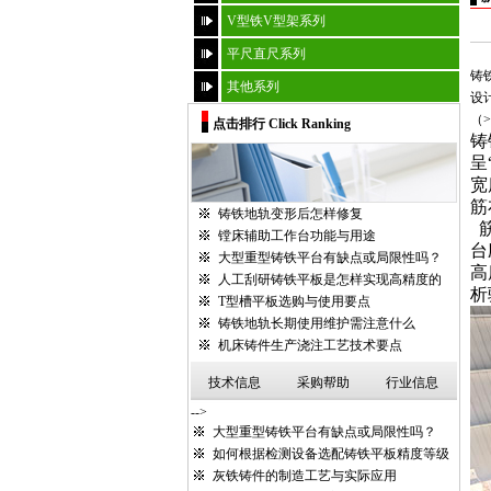
V型铁V型架系列
平尺直尺系列
铸
其他系列
设
（
点击排行 Click Ranking
铸
呈
宽
筋
铸铁地轨变形后怎样修复
镗床辅助工作台功能与用途
台
大型重型铸铁平台有缺点或局限性吗？
高
人工刮研铸铁平板是怎样实现高精度的
析
T型槽平板选购与使用要点
铸铁地轨长期使用维护需注意什么
机床铸件生产浇注工艺技术要点
技术信息
采购帮助
行业信息
-->
大型重型铸铁平台有缺点或局限性吗？
如何根据检测设备选配铸铁平板精度等级
灰铁铸件的制造工艺与实际应用