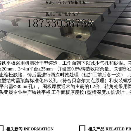
铸铁平板
采用树脂砂干型铸造，工作面朝下以减少气孔和砂眼。
≥
20mm
，
3~4m
平台≥
25mm
，并设置
0.8%
铸造收缩余量。关键部
止缩松缺陷。铸后需进行两次时效处理（粗加工前后各一次），
箱型结构需预留标准化吊装孔（符合贝塞尔支点原理）和安装螺
平台需Φ
30mm
孔）。围板厚度通常为主筋的
1.2
倍，转角处采用
头亚晟
专业生产铸铁平板
工作面板厚度按
T
型槽深度加倍设计，
相关新闻 INFORMATION
相关产品 RELATED PR