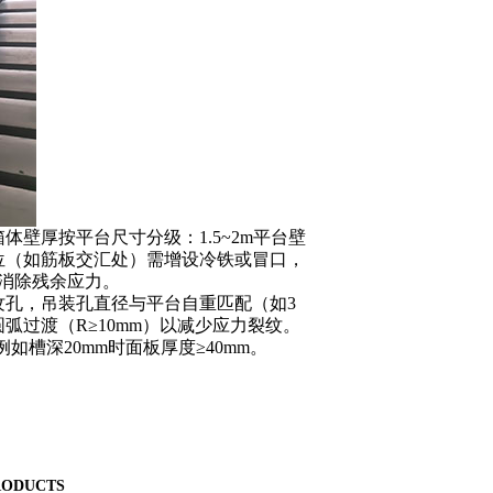
箱体壁厚按平台尺寸分级：
1.5~2m
平台壁
位（如筋板交汇处）需增设冷铁或冒口，
消除残余应力。
纹孔，吊装孔直径与平台自重匹配（如
3
圆弧过渡（
R
≥
10mm
）以减少应力裂纹。
例如槽深
20mm
时面板厚度≥
40mm
。
ODUCTS