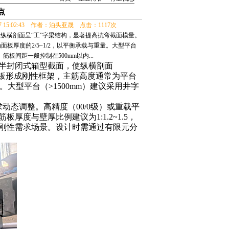
点
07 15:02:43 作者：泊头亚晟 点击：1117次
纵横剖面呈“工”字梁结构，显著提高抗弯截面模量。
面板厚度的2/5~1/2，以平衡承载与重量。大型平台
筋板间距一般控制在500mm以内...
半封闭式箱型截面，使纵横剖面
围板形成刚性框架，主筋高度通常为平台
。大型平台（
>1500mm
）建议采用井字
求动态调整。高精度（
00/0
级）或重载平
筋板厚度与壁厚比例建议为
1:1.2~1.5
，
刚性需求场景。设计时需通过有限元分