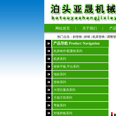
网站首页
|
关于我们
|
产
热门点击：
斜垫铁
|
斜铁 |
机床垫铁
|
调整
产品导航 Product Navigation
机床铸件/配重铁系列
机床系列
铸铁平板,平台系列
地轨系列
垫铁系列
大理石量具系列
方箱方筒系列
弯板系列
对弧样板系列
新