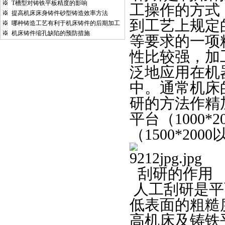
T槽型对铸铁平板精度的影响
工操作的方式
提高机床床身铸件砂型铸造效率方法
到工艺上规定
哪种铸造工艺有利于机床铸件的后期加工
机床铸件缩孔缺陷的预防措施
等要求的一项
性比较强，加
泛地应用在机
中。通常机床
研的方法作精
平台（
1000*2
（
1500*2000
刮研的作用
人工刮研是平
低表面的粗糙
高机床及铸铁