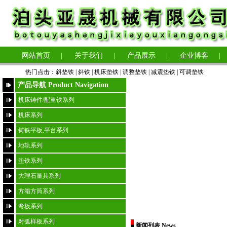
网站首页
|
关于我们
|
产品展示
|
企业博客
|
热门点击：
斜垫铁
|
斜铁 |
机床垫铁
|
调整垫铁
|
减震垫铁
|
可调垫铁
产品导航 Product Navigation
机床铸件/配重铁系列
机床系列
铸铁平板,平台系列
地轨系列
垫铁系列
大理石量具系列
方箱方筒系列
弯板系列
对弧样板系列
新闻列表 News