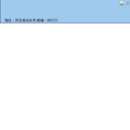
冀
地址：河北省泊头市 邮编：062151