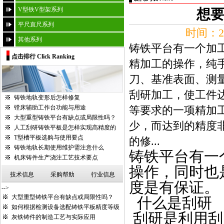
V型铁V型架系列
想
平尺直尺系列
时间：20
其他系列
铸铁平台有一个加
点击排行 Click Ranking
精加工的操作，纯
刀、基准表面、测
刮研加工，使工件
铸铁地轨变形后怎样修复
镗床辅助工作台功能与用途
等要求的一项精加
大型重型铸铁平台有缺点或局限性吗？
少，而达到的精度
人工刮研铸铁平板是怎样实现高精度的
T型槽平板选购与使用要点
的修...
铸铁地轨长期使用维护需注意什么
铸铁平台
有一
机床铸件生产浇注工艺技术要点
操作，同时也
技术信息
采购帮助
行业信息
度是有保证。
-->
大型重型铸铁平台有缺点或局限性吗？
什么是刮研
如何根据检测设备选配铸铁平板精度等级
刮研是利用刮
灰铁铸件的制造工艺与实际应用