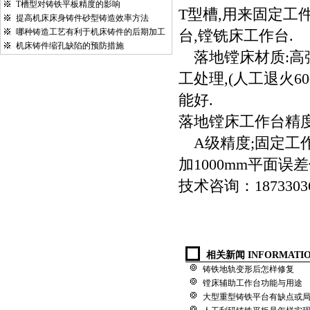
T槽型对铸铁平板精度的影响
T型槽,用来固定工
提高机床床身铸件砂型铸造效率方法
哪种铸造工艺有利于机床铸件的后期加工
台,镗铣床工作
机床铸件缩孔缺陷的预防措施
落地镗床材质:高强度铸
工处理,(人工退火6
能好.
落地镗床工作台
A级精度;固定工作台
加1000mm平面误差
技术咨询：18733036
相关新闻 INFORMATI
铸铁地轨变形后怎样修复
镗床辅助工作台功能与用途
大型重型铸铁平台有缺点或