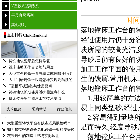
V型铁V型架系列
平尺直尺系列
时间：
其他系列
落地镗床工作台的特
点击排行 Click Ranking
经过使用后仍十分容
块所需的较高光洁度
导砂后仍有良好的切
铸铁地轨变形后怎样修复
镗床辅助工作台功能与用途
加工工作平面的使用
大型重型铸铁平台有缺点或局限性吗？
生的铁屑.常用机床工
人工刮研铸铁平板是怎样实现高精度的
T型槽平板选购与使用要点
落地镗床工作台的特
铸铁地轨长期使用维护需注意什么
1.用较简单的方法
机床铸件生产浇注工艺技术要点
易上同类型砂,经过
技术信息
采购帮助
行业信息
2.容易得到量块所
-->
大型重型铸铁平台有缺点或局限性吗？
足而持久,轻度导砂
如何根据检测设备选配铸铁平板精度等级
落地镗床工作台用
灰铁铸件的制造工艺与实际应用