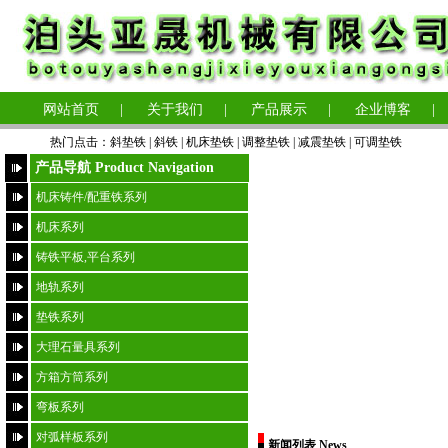
网站首页
|
关于我们
|
产品展示
|
企业博客
|
热门点击：
斜垫铁
|
斜铁 |
机床垫铁
|
调整垫铁
|
减震垫铁
|
可调垫铁
产品导航 Product Navigation
机床铸件/配重铁系列
机床系列
铸铁平板,平台系列
地轨系列
垫铁系列
大理石量具系列
方箱方筒系列
弯板系列
对弧样板系列
新闻列表 News