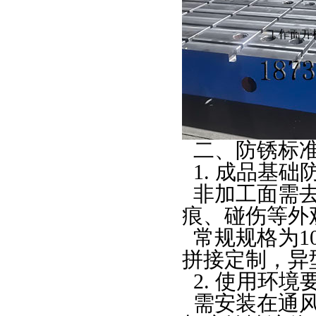
二、防锈标
1.
成品基础
非加工面需
痕、碰伤等外
常规规格为
1
拼接定制，异
2.
使用环境
需安装在通