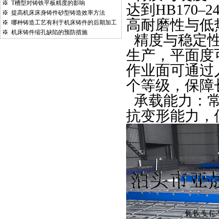
T槽型对铸铁平板精度的影响
达到
HB170
–
2
提高机床床身铸件砂型铸造效率方法
高耐磨性与低
哪种铸造工艺有利于机床铸件的后期加工
机床铸件缩孔缺陷的预防措施
精度与稳定
生产，平面度
作业面可通过
个等级，保障
承载能力：
抗变形能力，