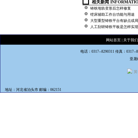
相关新闻 INFORMATI
铸铁地轨变形后怎样修复
镗床辅助工作台功能与用途
大型重型铸铁平台有缺点或
人工刮研铸铁平板是怎样实
网站首页
|
关于我们
电话：0317--8290311 传真：0317--
亚晟
冀
地址：河北省泊头市 邮编：062151