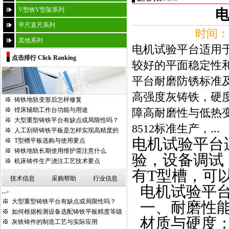
V型铁V型架系列
平尺直尺系列
时间：2
其他系列
电机试验平台适用
点击排行 Click Ranking
较好的平面稳定性
平台耐磨防锈标准及要
高强度灰铸铁，硬度需
铸铁地轨变形后怎样修复
镗床辅助工作台功能与用途
障高耐磨性与低热变形率
大型重型铸铁平台有缺点或局限性吗？
8512标准生产，...
人工刮研铸铁平板是怎样实现高精度的
电机试验平台
T型槽平板选购与使用要点
铸铁地轨长期使用维护需注意什么
验，设备调试
机床铸件生产浇注工艺技术要点
有
T
型槽，可
技术信息
采购帮助
行业信息
电机试验平
-->
大型重型铸铁平台有缺点或局限性吗？
一、耐磨性
如何根据检测设备选配铸铁平板精度等级
材质与硬度
灰铁铸件的制造工艺与实际应用