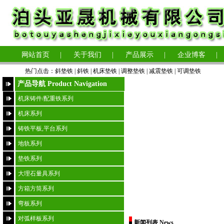
网站首页
|
关于我们
|
产品展示
|
企业博客
|
热门点击：
斜垫铁
|
斜铁 |
机床垫铁
|
调整垫铁
|
减震垫铁
|
可调垫铁
产品导航 Product Navigation
机床铸件/配重铁系列
机床系列
铸铁平板,平台系列
地轨系列
垫铁系列
大理石量具系列
方箱方筒系列
弯板系列
对弧样板系列
新闻列表 News