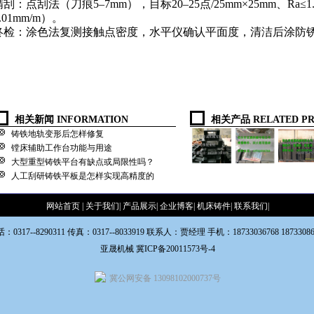
精刮：点刮法（刀痕
5
–
7mm
），目标
20
–
25
点
/25mm
×
25mm
、
Ra
≤
1
.01mm/m
）。
终检：涂色法复测接触点密度，水平仪确认平面度，清洁后涂防
相关新闻 INFORMATION
相关产品 RELATED PR
铸铁地轨变形后怎样修复
镗床辅助工作台功能与用途
大型重型铸铁平台有缺点或局限性吗？
人工刮研铸铁平板是怎样实现高精度的
网站首页
|
关于我们
|
产品展示
|
企业博客
|
机床铸件
|
联系我们
|
：0317--8290311 传真：0317--8033919 联系人：贾经理 手机：18733036768 18733086
亚晟机械
冀ICP备20011573号-4
冀公网安备 13098102000737号