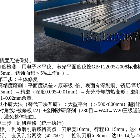
精度无法保持。
精度检测：用电子水平仪
、
激光平面度仪按
GB/T22095-2008
标准
05mm
、锈蚀面积＞
5%
工作面）。
第二步：主体修复
高精度磨削：平面度误差＞原等级
1
倍、表面有深划痕
、
锈层
/
凹
05mm
）→精磨（深度
0.005
–
0.01mm
）→充分冷却防热变形；磨
01
–
0.02mm
余量。
以小研大法（替代三块互研）：大型平台（＞
500
×
800mm
）翻转
对角线≥被修板
1/2
）
+
金刚砂研磨剂（
280
目→
W40
→
W20
三级递
，避免整体扭曲。
第三步：刮研精修（统一执行）
粗刮：刮除磨削后残留高点，刀痕宽
10mm
、行程
10
–
15mm
，达
4
–
细刮：交叉刮出网纹（
45
°
/60
°），控制刀痕
6
–
8mm
，达
10
–
14
点
/2