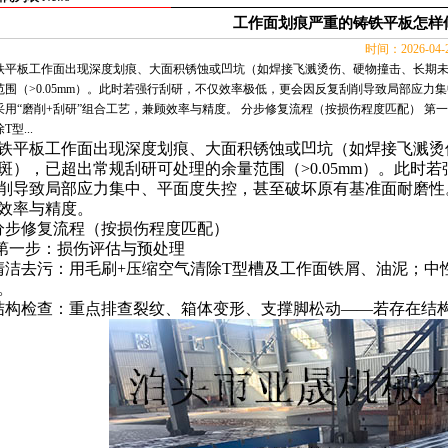
工作面划痕严重的铸铁平板怎样
时间：2026-04
铁平板工作面出现深度划痕、大面积锈蚀或凹坑（如焊接飞溅烫伤、硬物撞击、长期
范围（>0.05mm）。此时若强行刮研，不仅效率极低，更会因反复刮削导致局部应
采用“磨削+刮研”组合工艺，兼顾效率与精度。 分步修复流程（按损伤程度匹配） 第
T型...
铁平板
工作面出现深度划痕、大面积锈蚀或凹坑（如焊接飞溅烫
斑），已超出常规刮研可处理的余量范围（
>0.05mm
）。此时若
削导致局部应力集中、平面度失控，甚至破坏原有基准面耐磨性
效率与精度。
分步修复流程（按损伤程度匹配）
第一步：损伤评估与预处理
清洁去污：用毛刷
+
压缩空气清除
T
型槽及工作面铁屑、油泥；中
。
结构检查：重点排查裂纹、箱体变形、支撑脚松动——若存在结