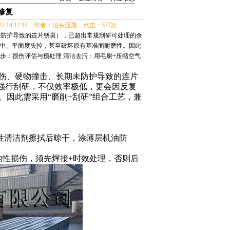
修复
-22 14:17:14 作者：泊头亚晟 点击：577次
未防护导致的连片锈斑），已超出常规刮研可处理的余
力集中、平面度失控，甚至破坏原有基准面耐磨性。因此
一步：损伤评估与预处理 清洁去污：用毛刷+压缩空气
伤、硬物撞击、长期未防护导致的连片
强行刮研，不仅效率极低，更会因反复
。因此需采用“磨削
+
刮研”组合工艺，兼
性清洁剂擦拭后晾干，涂薄层机油防
构性损伤，须先焊接
+
时效处理，否则后