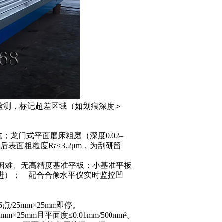
检测，标记超差区域（如划痕深度＞
坑；龙门式平面磨床粗磨（深度
0.02
–
削后表面粗糙度
Ra
≤
3.2
μ
m
，为刮研留
困难、无高精度
基准平板
；小基准平板
进）；
配合合像水平仪实时监控凹
6
点
/25mm
×
25mm
即停。
5mm
×
25mm
且平面度≤
0.01mm/500mm
²。