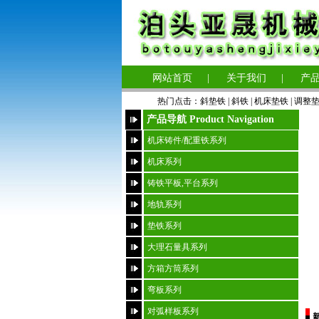
网站首页
|
关于我们
|
产
热门点击：
斜垫铁
|
斜铁 |
机床垫铁
|
调整
产品导航 Product Navigation
机床铸件/配重铁系列
机床系列
铸铁平板,平台系列
地轨系列
垫铁系列
大理石量具系列
方箱方筒系列
弯板系列
对弧样板系列
新