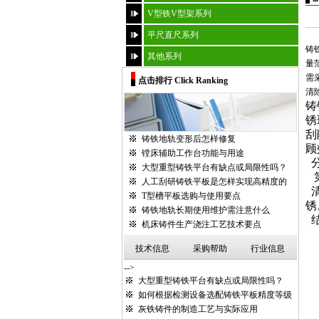
V型铁V型架系列
平尺直尺系列
铸
其他系列
量
需
点击排行 Click Ranking
清除
铸
锈
刮
铸铁地轨变形后怎样修复
顾
镗床辅助工作台功能与用途
大型重型铸铁平台有缺点或局限性吗？
人工刮研铸铁平板是怎样实现高精度的
T型槽平板选购与使用要点
锈
铸铁地轨长期使用维护需注意什么
机床铸件生产浇注工艺技术要点
技术信息
采购帮助
行业信息
-->
大型重型铸铁平台有缺点或局限性吗？
如何根据检测设备选配铸铁平板精度等级
灰铁铸件的制造工艺与实际应用