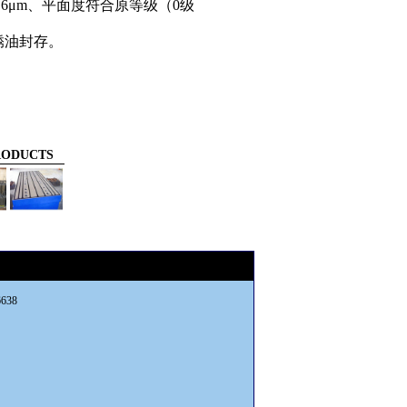
.6
μ
m
、平面度符合原等级（
0
级
锈油封存。
ODUCTS
638