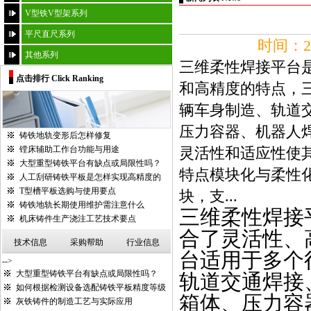
V型铁V型架系列
平尺直尺系列
时间：20
其他系列
三维柔性焊接平台
点击排行 Click Ranking
和高精度的特点，
辆车身制造、轨道
压力容器、机器人
铸铁地轨变形后怎样修复
镗床辅助工作台功能与用途
灵活性和适应性使
大型重型铸铁平台有缺点或局限性吗？
特点模块化与柔性
人工刮研铸铁平板是怎样实现高精度的
T型槽平板选购与使用要点
块，支...
铸铁地轨长期使用维护需注意什么
三维柔性焊接
机床铸件生产浇注工艺技术要点
合了灵活性、
技术信息
采购帮助
行业信息
台适用于多个
-->
大型重型铸铁平台有缺点或局限性吗？
轨道交通焊接
如何根据检测设备选配铸铁平板精度等级
箱体、压力容
灰铁铸件的制造工艺与实际应用