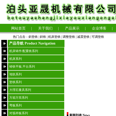
网站首页
|
关于我们
|
产品展示
|
企业博客
|
热门点击：
斜垫铁
|
斜铁 |
机床垫铁
|
调整垫铁
|
减震垫铁
|
可调垫铁
产品导航 Product Navigation
机床铸件/配重铁系列
机床系列
铸铁平板,平台系列
地轨系列
垫铁系列
大理石量具系列
方箱方筒系列
弯板系列
对弧样板系列
新闻列表 News