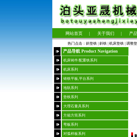
网站首页
|
关于我们
|
产
热门点击：
斜垫铁
|
斜铁 |
机床垫铁
|
调整
产品导航 Product Navigation
机床铸件/配重铁系列
机床系列
铸铁平板,平台系列
地轨系列
垫铁系列
大理石量具系列
方箱方筒系列
弯板系列
对弧样板系列
新