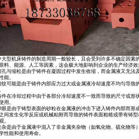
中
大型机床铸件
的制造周期一般较长，且会受到许多不确定因素
原料、能源、人工等因素，这会极大地影响到企业的生产经济效
缩孔与缩松是由于铸件在凝固过程中发生收缩，而金属液又无法
性能。
裂纹可能是由于铸件内部应力过大或金属液冷却速度不均匀导致
。
铸件在冷却过程中由于各部分冷却速度不一致而导致的尺寸或形
使用。
砂眼是由于铸型表面的砂粒在金属液的冲击下进入铸件内部而形
之间发生化学反应或机械粘附而导致的铸件表面粗糙或带有铸型
观。
夹杂是由于金属液中混入了非金属夹杂物（如氧化物、硫化物等
学性能和使用寿命。