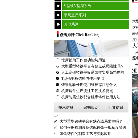
V型铁V型架系列
平尺直尺系列
大
其他系列
这
表
点击排行 Click Ranking
度
大
影
镗床辅助工作台功能与用途
大型重型铸铁平台有缺点或局限性吗？
渣
人工刮研铸铁平板是怎样实现高精度的
T型槽平板选购与使用要点
铸铁地轨长期使用维护需注意什么
机床铸件生产浇注工艺技术要点
机床防震垫铁配合机床铸件使用方法
技术信息
采购帮助
行业信息
-->
大型重型铸铁平台有缺点或局限性吗？
如何根据检测设备选配铸铁平板精度等级
灰铁铸件的制造工艺与实际应用